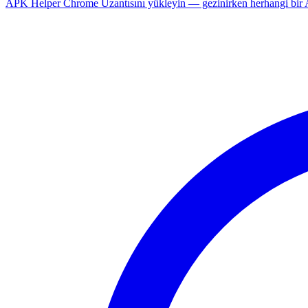
APK Helper Chrome Uzantısını yükleyin — gezinirken herhangi bir An