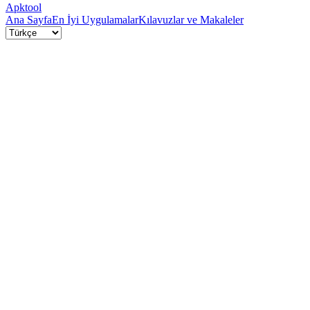
Apktool
Ana Sayfa
En İyi Uygulamalar
Kılavuzlar ve Makaleler