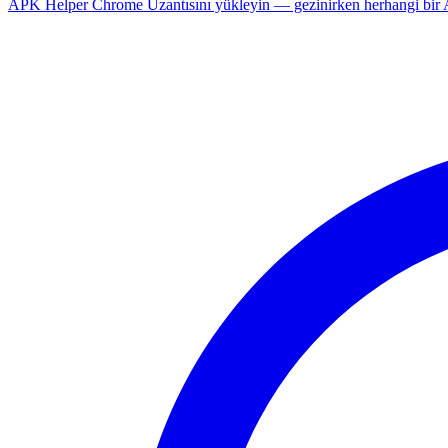
APK Helper Chrome Uzantısını yükleyin — gezinirken herhangi bir An