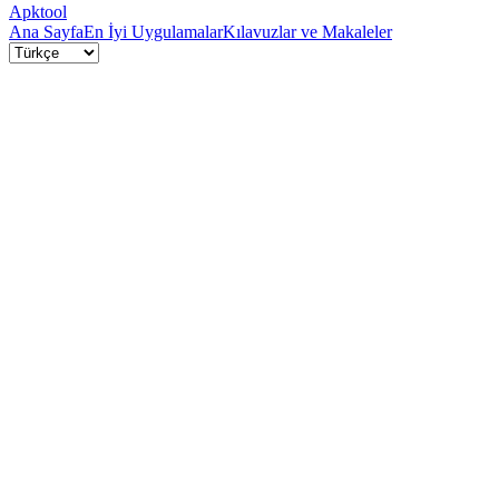
Apktool
Ana Sayfa
En İyi Uygulamalar
Kılavuzlar ve Makaleler