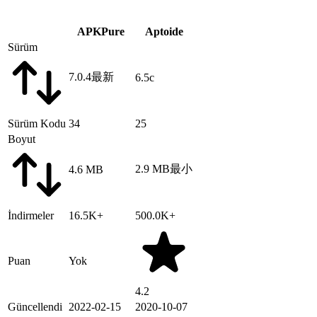
APKPure
Aptoide
Sürüm
7.0.4
最新
6.5c
Sürüm Kodu
34
25
Boyut
2.9 MB
最小
4.6 MB
İndirmeler
16.5K+
500.0K+
Puan
Yok
4.2
Güncellendi
2022-02-15
2020-10-07