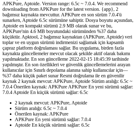
APKPure, Aptoide. Version range: 6.5c ~ 7.0.4. We recommend
downloading from APKPure for the latest version. {app}, 2
bağımsız kaynakta mevcuttur. APKPure en son sürüm 7.0.4'ü
sunarken, Aptoide 6.5c sürümüne sahiptir. Dosya boyutu açısından,
Aptoide en kompakt sürümü 2.9 MB olarak sunar ve bu,
APKPure'nin 4.6 MB boyutundaki sürümünden %37 daha
küçüktür. Apktool, 2 bağımsız kaynaktan (APKPure, Aptoide) veri
toplar ve en uygun sürümü indirmenizi sağlamak için kapsamlı
çapraz platform doğrulaması sağlar. Bu uygulama, birden fazla
kaynakta güncellemeler mevcut olacak şekilde aktif olarak bakımı
yapılmaktadır. En son güncelleme 2022-02-15 18:45:39 tarihinde
yapılmıştır. En son özellikleri ve güvenlik güncellemelerini arayan
kullanıcılar için Sınırlı depolama alanına sahip kullanıcılar için—
%37 daha küçük paket sunar Resmi doğrulama ile en güvenilir
kaynak 2 kaynak mevcut: APKPure, Aptoide Sürüm aralığı: 6.5c ~
7.0.4 Önerilen kaynak: APKPure APKPure En yeni sürümü sağlar:
7.0.4 Aptoide En küçük sürümü sağlar: 6.5c
2 kaynak mevcut: APKPure, Aptoide
Sürüm aralığı: 6.5c ~ 7.0.4
Önerilen kaynak: APKPure
APKPure En yeni sürümü sağlar: 7.0.4
Aptoide En küçük sürümü sağlar: 6.5c