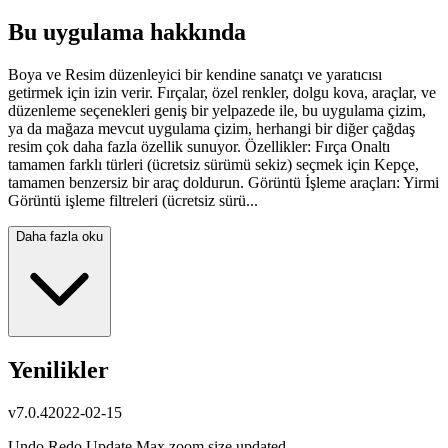
Bu uygulama hakkında
Boya ve Resim düzenleyici bir kendine sanatçı ve yaratıcısı
getirmek için izin verir. Fırçalar, özel renkler, dolgu kova, araçlar, ve
düzenleme seçenekleri geniş bir yelpazede ile, bu uygulama çizim,
ya da mağaza mevcut uygulama çizim, herhangi bir diğer çağdaş
resim çok daha fazla özellik sunuyor. Özellikler: Fırça Onaltı
tamamen farklı türleri (ücretsiz sürümü sekiz) seçmek için Kepçe,
tamamen benzersiz bir araç doldurun. Görüntü İşleme araçları: Yirmi
Görüntü işleme filtreleri (ücretsiz sürü...
Daha fazla oku
Yenilikler
v
7.0.4
2022-02-15
Undo Redo Update Max zoom size updated