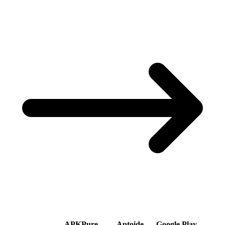
APKPure
Aptoide
Google Play