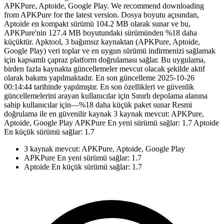
APKPure, Aptoide, Google Play. We recommend downloading
from APKPure for the latest version. Dosya boyutu açısından,
Aptoide en kompakt sürümü 104.2 MB olarak sunar ve bu,
APKPure'nin 127.4 MB boyutundaki sürümünden %18 daha
küçüktür. Apktool, 3 bağımsız kaynaktan (APKPure, Aptoide,
Google Play) veri toplar ve en uygun sürümü indirmenizi sağlamak
için kapsamlı çapraz platform doğrulaması sağlar. Bu uygulama,
birden fazla kaynakta güncellemeler mevcut olacak şekilde aktif
olarak bakımı yapılmaktadır. En son güncelleme 2025-10-26
00:14:44 tarihinde yapılmıştır. En son özellikleri ve güvenlik
güncellemelerini arayan kullanıcılar için Sınırlı depolama alanına
sahip kullanıcılar için—%18 daha küçük paket sunar Resmi
doğrulama ile en güvenilir kaynak 3 kaynak mevcut: APKPure,
Aptoide, Google Play APKPure En yeni sürümü sağlar: 1.7 Aptoide
En küçük sürümü sağlar: 1.7
3 kaynak mevcut: APKPure, Aptoide, Google Play
APKPure En yeni sürümü sağlar: 1.7
Aptoide En küçük sürümü sağlar: 1.7