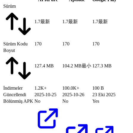
Sürüm
1.7
最新
1.7
最新
1.7
最新
Sürüm Kodu
170
170
170
Boyut
127.4 MB
104.2 MB
最小
127.3 MB
İndirmeler
1.2K+
100.0K+
100 B
Güncellendi
2025-10-25
2025-10-26
23 Eki 2025
Bölünmüş APK
No
No
Yes