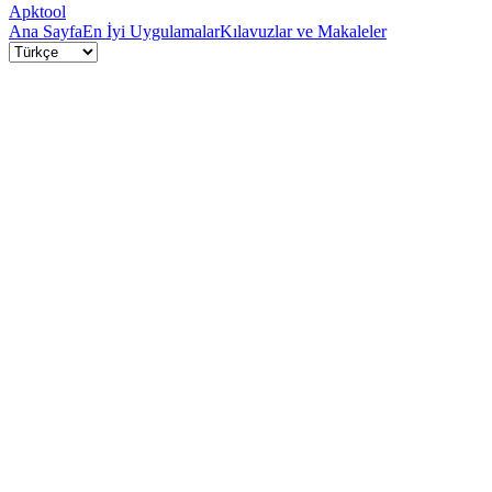
Apktool
Ana Sayfa
En İyi Uygulamalar
Kılavuzlar ve Makaleler