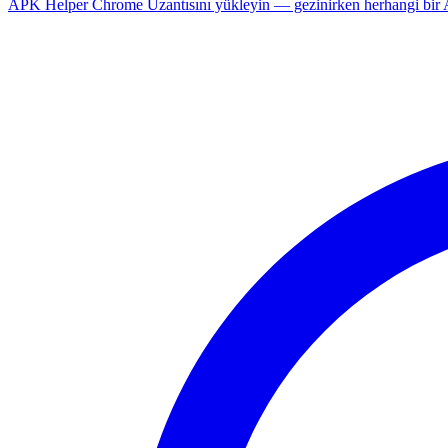
APK Helper Chrome Uzantısını yükleyin — gezinirken herhangi bir An