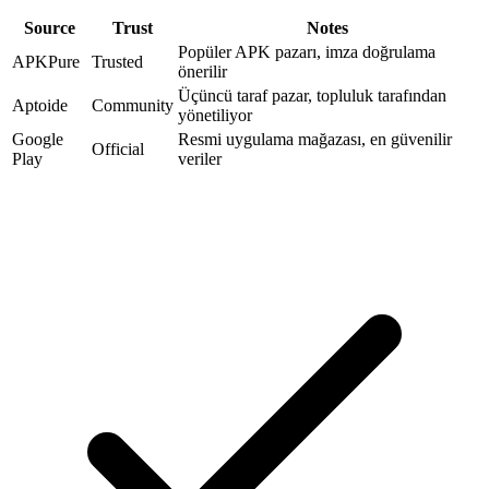
Source
Trust
Notes
Popüler APK pazarı, imza doğrulama
APKPure
Trusted
önerilir
Üçüncü taraf pazar, topluluk tarafından
Aptoide
Community
yönetiliyor
Google
Resmi uygulama mağazası, en güvenilir
Official
Play
veriler