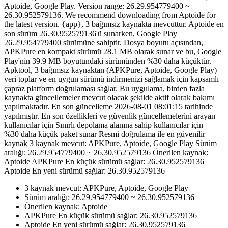
Aptoide, Google Play. Version range: 26.29.954779400 ~
26.30.952579136. We recommend downloading from Aptoide for
the latest version. {app}, 3 bağımsız kaynakta mevcuttur. Aptoide en
son sürüm 26.30.952579136'ü sunarken, Google Play
26.29.954779400 sürümüne sahiptir. Dosya boyutu açısından,
APKPure en kompakt sürümü 28.1 MB olarak sunar ve bu, Google
Play'nin 39.9 MB boyutundaki sürümünden %30 daha küçüktür.
Apktool, 3 bağımsız kaynaktan (APKPure, Aptoide, Google Play)
veri toplar ve en uygun sürümü indirmenizi sağlamak için kapsamlı
çapraz platform doğrulaması sağlar. Bu uygulama, birden fazla
kaynakta güncellemeler mevcut olacak şekilde aktif olarak bakımı
yapılmaktadır. En son güncelleme 2026-08-01 08:01:15 tarihinde
yapılmıştır. En son özellikleri ve güvenlik güncellemelerini arayan
kullanıcılar için Sınırlı depolama alanına sahip kullanıcılar için—
%30 daha küçük paket sunar Resmi doğrulama ile en güvenilir
kaynak 3 kaynak mevcut: APKPure, Aptoide, Google Play Sürüm
aralığı: 26.29.954779400 ~ 26.30.952579136 Önerilen kaynak:
Aptoide APKPure En küçük sürümü sağlar: 26.30.952579136
Aptoide En yeni sürümü sağlar: 26.30.952579136
3 kaynak mevcut: APKPure, Aptoide, Google Play
Sürüm aralığı: 26.29.954779400 ~ 26.30.952579136
Önerilen kaynak: Aptoide
APKPure En küçük sürümü sağlar: 26.30.952579136
Aptoide En yeni sürümü sağlar: 26.30.952579136