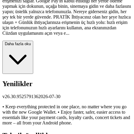
erişmenizi sağlar. Google Pay'in kabul edildiği her yerde ödeme
yapmak için dokunun, uçağa binin, sinemaya gidin ve daha fazlasını
yapın; üstelik yalnızca telefonunuzla. Nereye giderseniz gidin, her
şey tek bir yerde güvende. PRATİK İhtiyacınız olan her şeye hızlıca
ulaşın + Günlük ihtiyaçlarınıza erişmenin üç hızlı yolu: hızlı erişim
için telefonunuzun hızlı ayarlarını kullanın, ana ekranınızdan
Cüzdan uygulamasını açın veya e...
Daha fazla oku
Yenilikler
v
26.30.952579136
2026-07-30
• Keep everything protected in one place, no matter where you go
with the new Google Wallet. • Enjoy faster, safer, easier access to
essentials like your payment cards, loyalty cards, concert tickets and
more – all from your Android phone.