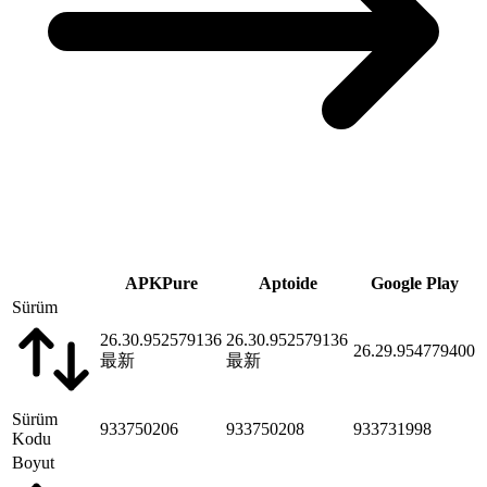
APKPure
Aptoide
Google Play
Sürüm
26.30.952579136
26.30.952579136
26.29.954779400
最新
最新
Sürüm
933750206
933750208
933731998
Kodu
Boyut