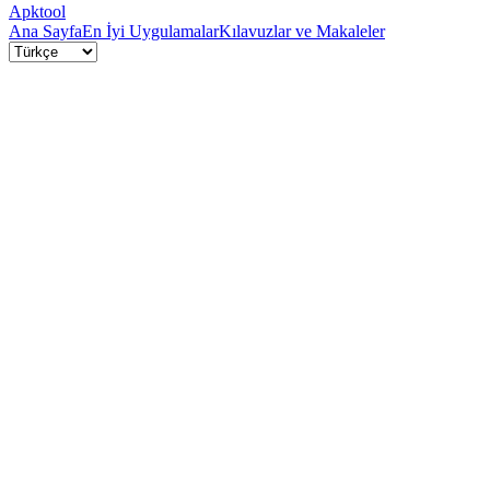
Apktool
Ana Sayfa
En İyi Uygulamalar
Kılavuzlar ve Makaleler