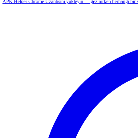
APK Helper Chrome Uzantısını yükleyin — gezinirken herhangi bir An