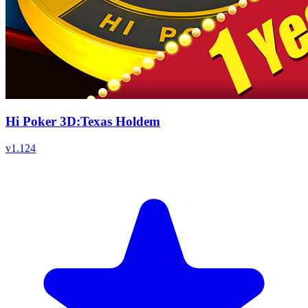
Hi Poker 3D:Texas Holdem
v
1.124