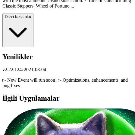
with the most authentic casino slots action. * Tons of slots including
Classic Steppers, Wheel of Fortune ...
Daha fazla oku
Yenilikler
v
2.22.124c
2021-03-04
▻ New Event will run soon! ▻ Optimizations, enhancements, and
bug fixes
İlgili Uygulamalar