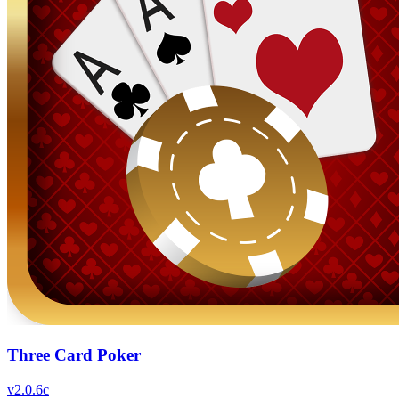
Three Card Poker
v
2.0.6c