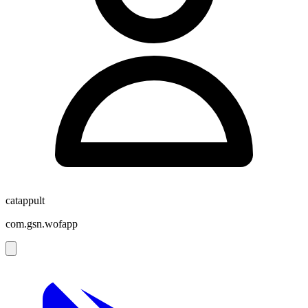
catappult
com.gsn.wofapp