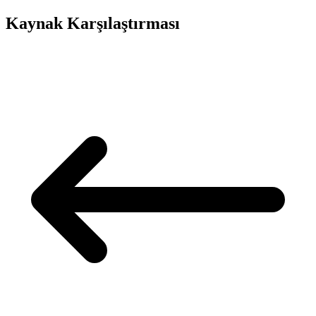
Kaynak Karşılaştırması