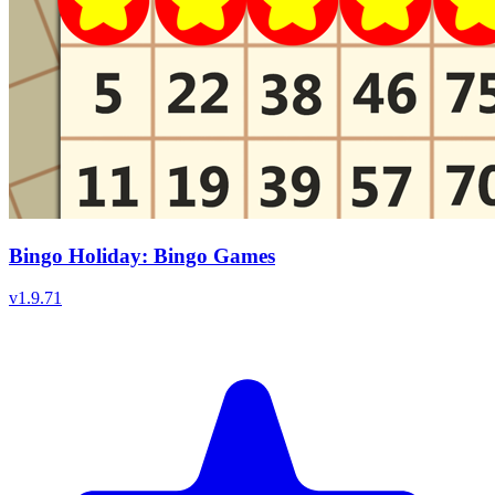
Bingo Holiday: Bingo Games
v
1.9.71