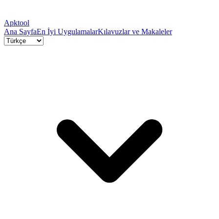
Apktool
Ana Sayfa
En İyi Uygulamalar
Kılavuzlar ve Makaleler