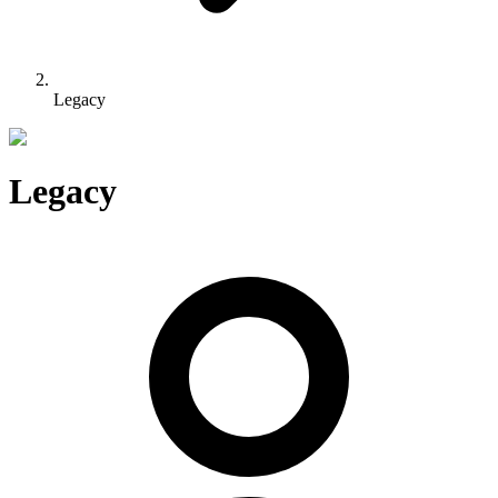
Legacy
Legacy