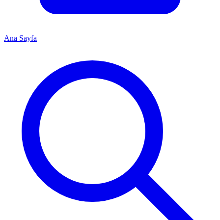
Ana Sayfa