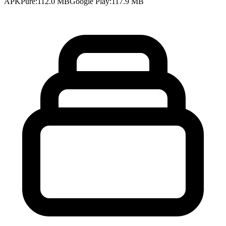
APKPure
:
112.0 MB
Google Play
:
117.9 MB