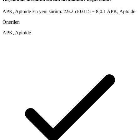
APK, Aptoide En yeni sürüm: 2.9.25103115 ~ 8.0.1
APK, Aptoide
Önerilen
APK, Aptoide