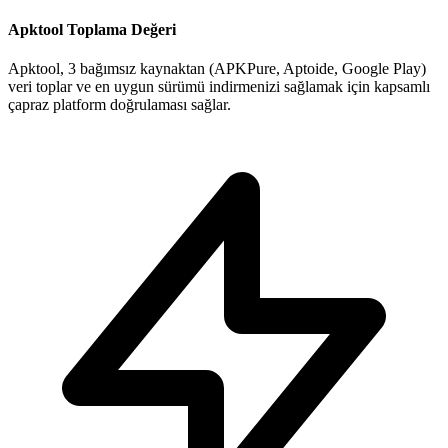
Apktool Toplama Değeri
Apktool, 3 bağımsız kaynaktan (APKPure, Aptoide, Google Play)
veri toplar ve en uygun sürümü indirmenizi sağlamak için kapsamlı
çapraz platform doğrulaması sağlar.