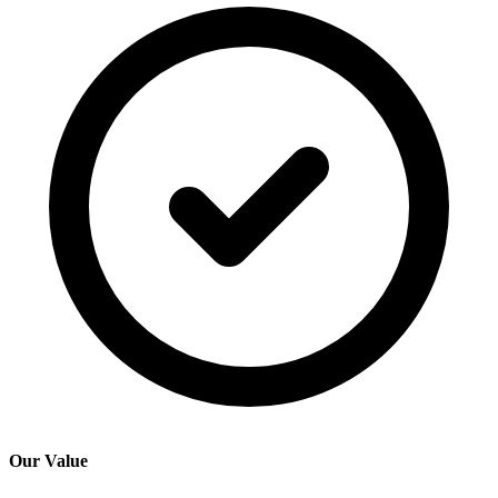
Our Value