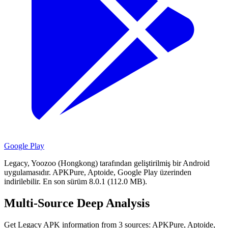
Google Play
Legacy, Yoozoo (Hongkong) tarafından geliştirilmiş bir Android
uygulamasıdır.
APKPure, Aptoide, Google Play üzerinden
indirilebilir.
En son sürüm 8.0.1 (112.0 MB).
Multi-Source Deep Analysis
Get Legacy APK information from 3 sources: APKPure, Aptoide,