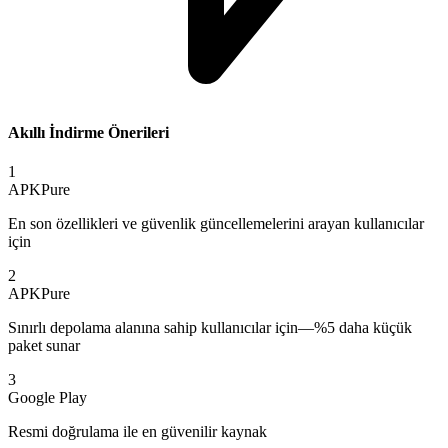
Akıllı İndirme Önerileri
1
APKPure
En son özellikleri ve güvenlik güncellemelerini arayan kullanıcılar
için
2
APKPure
Sınırlı depolama alanına sahip kullanıcılar için—%5 daha küçük
paket sunar
3
Google Play
Resmi doğrulama ile en güvenilir kaynak