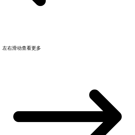
左右滑动查看更多