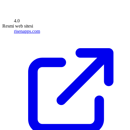
4.0
Resmi web sitesi
risenapps.com