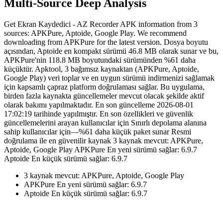
Multi-Source Deep Analysis
Get Ekran Kaydedici - AZ Recorder APK information from 3
sources: APKPure, Aptoide, Google Play. We recommend
downloading from APKPure for the latest version. Dosya boyutu
açısından, Aptoide en kompakt sürümü 46.8 MB olarak sunar ve bu,
APKPure'nin 118.8 MB boyutundaki sürümünden %61 daha
küçüktür. Apktool, 3 bağımsız kaynaktan (APKPure, Aptoide,
Google Play) veri toplar ve en uygun sürümü indirmenizi sağlamak
için kapsamlı çapraz platform doğrulaması sağlar. Bu uygulama,
birden fazla kaynakta güncellemeler mevcut olacak şekilde aktif
olarak bakımı yapılmaktadır. En son güncelleme 2026-08-01
17:02:19 tarihinde yapılmıştır. En son özellikleri ve güvenlik
güncellemelerini arayan kullanıcılar için Sınırlı depolama alanına
sahip kullanıcılar için—%61 daha küçük paket sunar Resmi
doğrulama ile en güvenilir kaynak 3 kaynak mevcut: APKPure,
Aptoide, Google Play APKPure En yeni sürümü sağlar: 6.9.7
Aptoide En küçük sürümü sağlar: 6.9.7
3 kaynak mevcut: APKPure, Aptoide, Google Play
APKPure En yeni sürümü sağlar: 6.9.7
Aptoide En küçük sürümü sağlar: 6.9.7