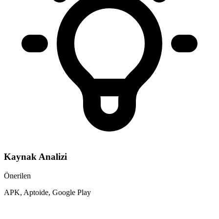
Kaynak Analizi
Önerilen
APK, Aptoide, Google Play