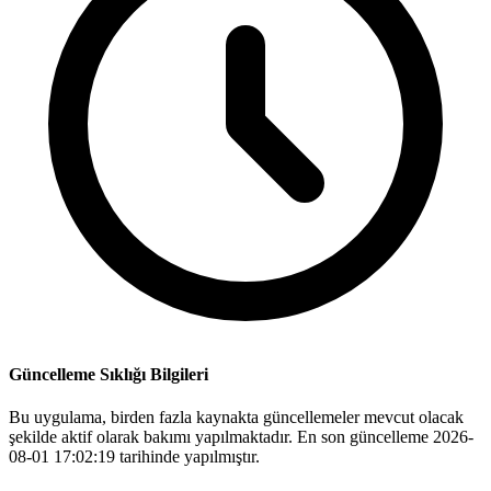
Güncelleme Sıklığı Bilgileri
Bu uygulama, birden fazla kaynakta güncellemeler mevcut olacak
şekilde aktif olarak bakımı yapılmaktadır. En son güncelleme 2026-
08-01 17:02:19 tarihinde yapılmıştır.