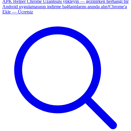
APK Helper Chrome Uzantısını yükleyin — gezinirken herhangi bir
Android uygulamasının indirme bağlantılarını anında alın!
Chrome'a
Ekle — Ücretsiz