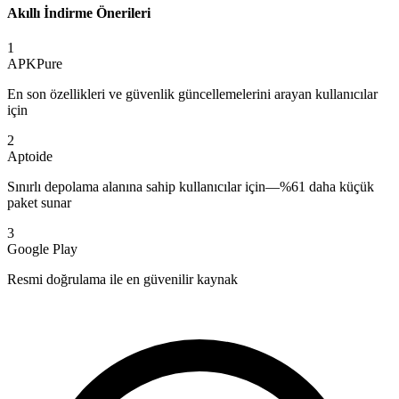
Akıllı İndirme Önerileri
1
APKPure
En son özellikleri ve güvenlik güncellemelerini arayan kullanıcılar
için
2
Aptoide
Sınırlı depolama alanına sahip kullanıcılar için—%61 daha küçük
paket sunar
3
Google Play
Resmi doğrulama ile en güvenilir kaynak