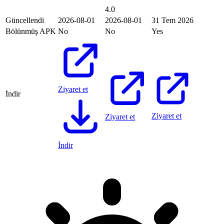
4.0
Güncellendi
2026-08-01
2026-08-01
31 Tem 2026
Bölünmüş APK
No
No
Yes
Ziyaret et
İndir
Ziyaret et
Ziyaret et
İndir