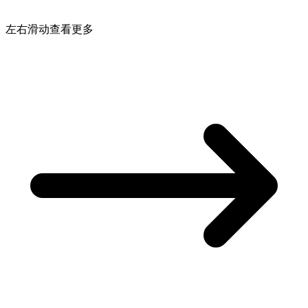
左右滑动查看更多