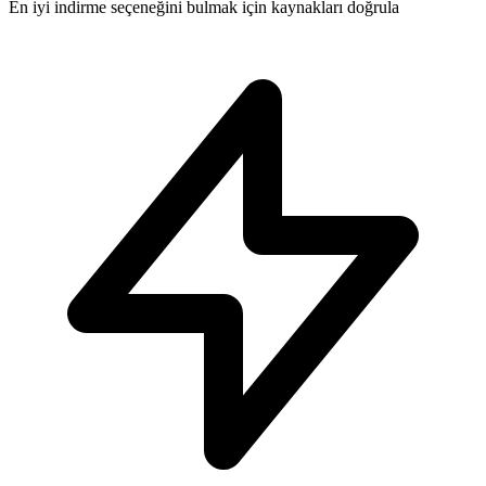
En iyi indirme seçeneğini bulmak için kaynakları doğrula