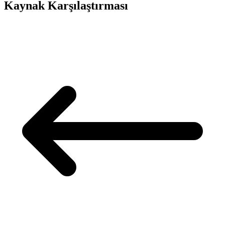
Kaynak Karşılaştırması