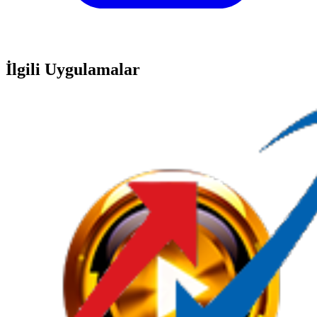
İlgili Uygulamalar