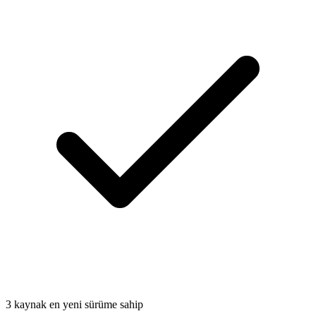
3 kaynak en yeni sürüme sahip