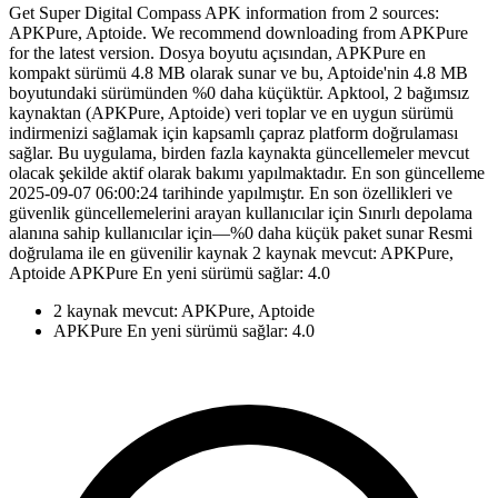
Get Super Digital Compass APK information from 2 sources:
APKPure, Aptoide. We recommend downloading from APKPure
for the latest version. Dosya boyutu açısından, APKPure en
kompakt sürümü 4.8 MB olarak sunar ve bu, Aptoide'nin 4.8 MB
boyutundaki sürümünden %0 daha küçüktür. Apktool, 2 bağımsız
kaynaktan (APKPure, Aptoide) veri toplar ve en uygun sürümü
indirmenizi sağlamak için kapsamlı çapraz platform doğrulaması
sağlar. Bu uygulama, birden fazla kaynakta güncellemeler mevcut
olacak şekilde aktif olarak bakımı yapılmaktadır. En son güncelleme
2025-09-07 06:00:24 tarihinde yapılmıştır. En son özellikleri ve
güvenlik güncellemelerini arayan kullanıcılar için Sınırlı depolama
alanına sahip kullanıcılar için—%0 daha küçük paket sunar Resmi
doğrulama ile en güvenilir kaynak 2 kaynak mevcut: APKPure,
Aptoide APKPure En yeni sürümü sağlar: 4.0
2 kaynak mevcut: APKPure, Aptoide
APKPure En yeni sürümü sağlar: 4.0