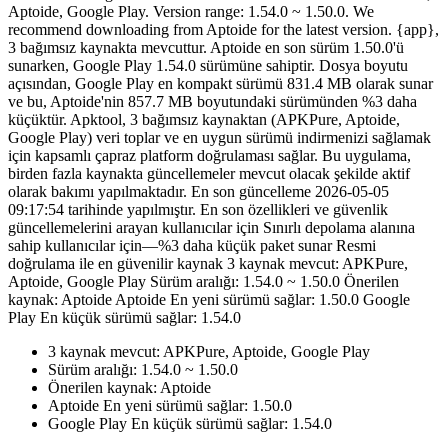
Aptoide, Google Play. Version range: 1.54.0 ~ 1.50.0. We
recommend downloading from Aptoide for the latest version. {app},
3 bağımsız kaynakta mevcuttur. Aptoide en son sürüm 1.50.0'ü
sunarken, Google Play 1.54.0 sürümüne sahiptir. Dosya boyutu
açısından, Google Play en kompakt sürümü 831.4 MB olarak sunar
ve bu, Aptoide'nin 857.7 MB boyutundaki sürümünden %3 daha
küçüktür. Apktool, 3 bağımsız kaynaktan (APKPure, Aptoide,
Google Play) veri toplar ve en uygun sürümü indirmenizi sağlamak
için kapsamlı çapraz platform doğrulaması sağlar. Bu uygulama,
birden fazla kaynakta güncellemeler mevcut olacak şekilde aktif
olarak bakımı yapılmaktadır. En son güncelleme 2026-05-05
09:17:54 tarihinde yapılmıştır. En son özellikleri ve güvenlik
güncellemelerini arayan kullanıcılar için Sınırlı depolama alanına
sahip kullanıcılar için—%3 daha küçük paket sunar Resmi
doğrulama ile en güvenilir kaynak 3 kaynak mevcut: APKPure,
Aptoide, Google Play Sürüm aralığı: 1.54.0 ~ 1.50.0 Önerilen
kaynak: Aptoide Aptoide En yeni sürümü sağlar: 1.50.0 Google
Play En küçük sürümü sağlar: 1.54.0
3 kaynak mevcut: APKPure, Aptoide, Google Play
Sürüm aralığı: 1.54.0 ~ 1.50.0
Önerilen kaynak: Aptoide
Aptoide En yeni sürümü sağlar: 1.50.0
Google Play En küçük sürümü sağlar: 1.54.0