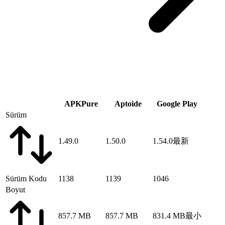
APKPure
Aptoide
Google Play
Sürüm
1.49.0
1.50.0
1.54.0
最新
Sürüm Kodu
1138
1139
1046
Boyut
857.7 MB
857.7 MB
831.4 MB
最小