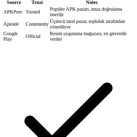
Source
Trust
Notes
Popüler APK pazarı, imza doğrulama
APKPure
Trusted
önerilir
Üçüncü taraf pazar, topluluk tarafından
Aptoide
Community
yönetiliyor
Google
Resmi uygulama mağazası, en güvenilir
Official
Play
veriler