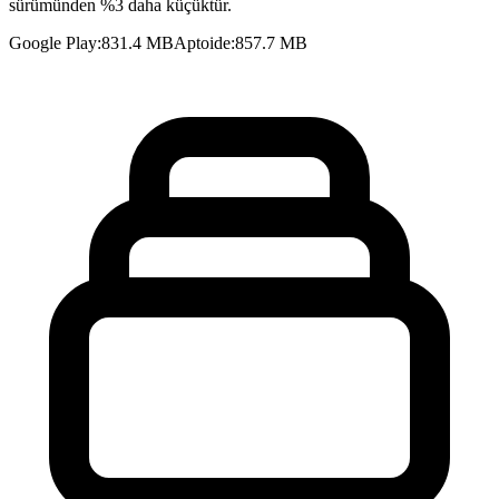
sürümünden %3 daha küçüktür.
Google Play
:
831.4 MB
Aptoide
:
857.7 MB