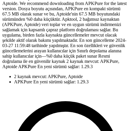
Aptoide. We recommend downloading from APKPure for the latest
version. Dosya boyutu açısından, APKPure en kompakt sürümü
67.5 MB olarak sunar ve bu, Aptoide'nin 67.5 MB boyutundaki
sürümünden %0 daha küçüktür. Apktool, 2 bağımsız kaynaktan
(APKPure, Aptoide) veri toplar ve en uygun sürümü indirmenizi
sağlamak için kapsamlı çapraz platform doğrulaması sağlar. Bu
uygulama, birden fazla kaynakta güncellemeler mevcut olacak
şekilde aktif olarak bakımı yapılmaktadır. En son güncelleme 2024-
03-27 11:59:48 tarihinde yapılmıştır. En son özellikleri ve güvenlik
güncellemelerini arayan kullanıcılar için Sınırlı depolama alanına
sahip kullanıcılar için—%0 daha küçük paket sunar Resmi
doğrulama ile en güvenilir kaynak 2 kaynak mevcut: APKPure,
Aptoide APKPure En yeni sürümü sağlar: 1.29.3
2 kaynak mevcut: APKPure, Aptoide
APKPure En yeni sürümü sağlar: 1.29.3