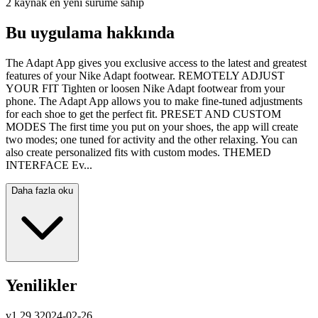
2 kaynak en yeni sürüme sahip
Bu uygulama hakkında
The Adapt App gives you exclusive access to the latest and greatest
features of your Nike Adapt footwear. REMOTELY ADJUST
YOUR FIT Tighten or loosen Nike Adapt footwear from your
phone. The Adapt App allows you to make fine-tuned adjustments
for each shoe to get the perfect fit. PRESET AND CUSTOM
MODES The first time you put on your shoes, the app will create
two modes; one tuned for activity and the other relaxing. You can
also create personalized fits with custom modes. THEMED
INTERFACE Ev...
Daha fazla oku
Yenilikler
v
1.29.3
2024-02-26