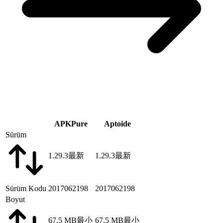
APKPure
Aptoide
Sürüm
1.29.3
最新
1.29.3
最新
Sürüm Kodu
2017062198
2017062198
Boyut
67.5 MB
最小
67.5 MB
最小