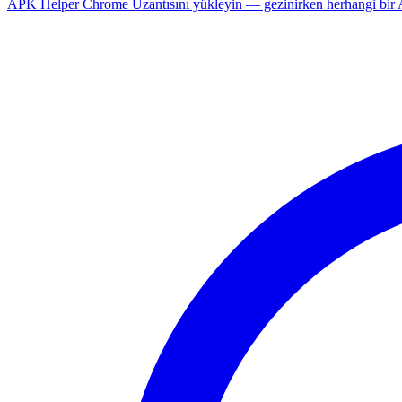
APK Helper Chrome Uzantısını yükleyin — gezinirken herhangi bir An