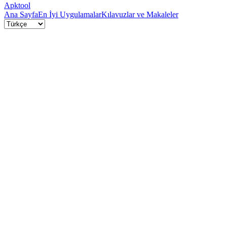
Apktool
Ana Sayfa
En İyi Uygulamalar
Kılavuzlar ve Makaleler