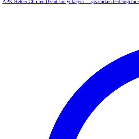
APK Helper Chrome Uzantısını yükleyin — gezinirken herhangi bir An