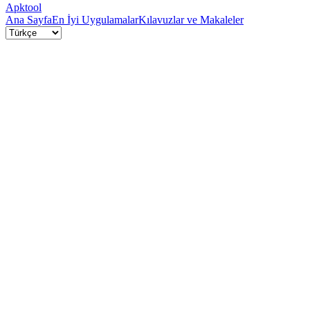
Apktool
Ana Sayfa
En İyi Uygulamalar
Kılavuzlar ve Makaleler