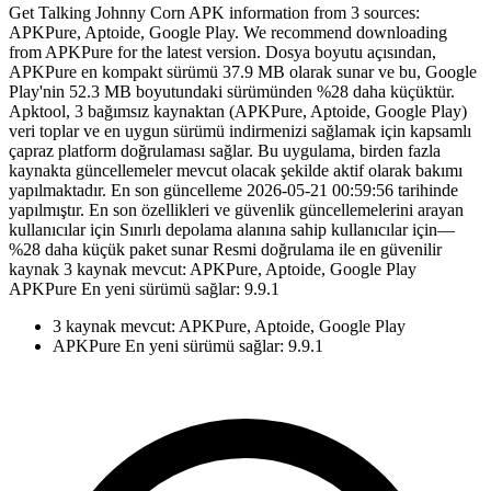
Get Talking Johnny Corn APK information from 3 sources:
APKPure, Aptoide, Google Play. We recommend downloading
from APKPure for the latest version. Dosya boyutu açısından,
APKPure en kompakt sürümü 37.9 MB olarak sunar ve bu, Google
Play'nin 52.3 MB boyutundaki sürümünden %28 daha küçüktür.
Apktool, 3 bağımsız kaynaktan (APKPure, Aptoide, Google Play)
veri toplar ve en uygun sürümü indirmenizi sağlamak için kapsamlı
çapraz platform doğrulaması sağlar. Bu uygulama, birden fazla
kaynakta güncellemeler mevcut olacak şekilde aktif olarak bakımı
yapılmaktadır. En son güncelleme 2026-05-21 00:59:56 tarihinde
yapılmıştır. En son özellikleri ve güvenlik güncellemelerini arayan
kullanıcılar için Sınırlı depolama alanına sahip kullanıcılar için—
%28 daha küçük paket sunar Resmi doğrulama ile en güvenilir
kaynak 3 kaynak mevcut: APKPure, Aptoide, Google Play
APKPure En yeni sürümü sağlar: 9.9.1
3 kaynak mevcut: APKPure, Aptoide, Google Play
APKPure En yeni sürümü sağlar: 9.9.1