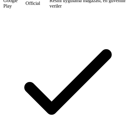
Google
Resmi uygulama mağazası, en güvenilir
Official
Play
veriler