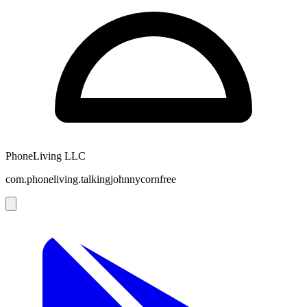
PhoneLiving LLC
com.phoneliving.talkingjohnnycornfree