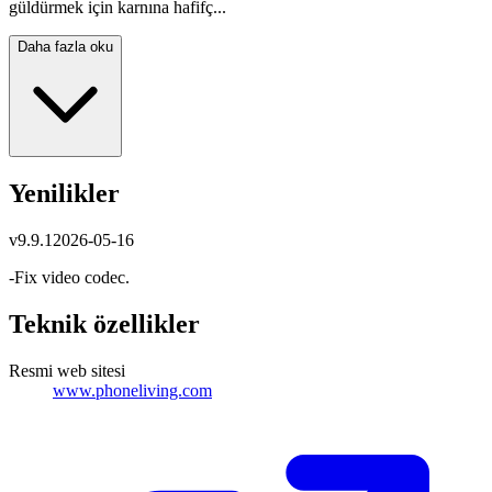
güldürmek için karnına hafifç...
Daha fazla oku
Yenilikler
v
9.9.1
2026-05-16
-Fix video codec.
Teknik özellikler
Resmi web sitesi
www.phoneliving.com