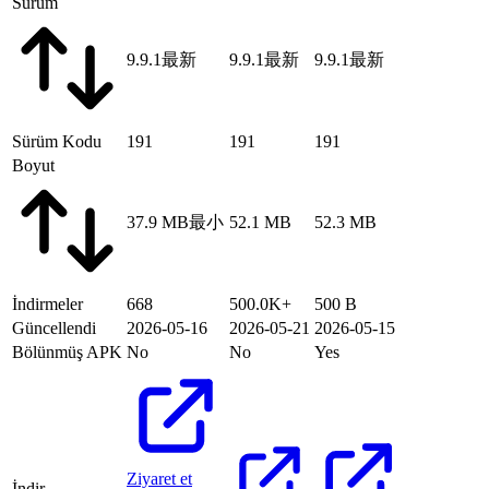
Sürüm
9.9.1
最新
9.9.1
最新
9.9.1
最新
Sürüm Kodu
191
191
191
Boyut
37.9 MB
最小
52.1 MB
52.3 MB
İndirmeler
668
500.0K+
500 B
Güncellendi
2026-05-16
2026-05-21
2026-05-15
Bölünmüş APK
No
No
Yes
Ziyaret et
İndir