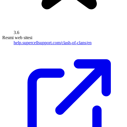
3.6
Resmi web sitesi
help.supercellsupport.com/clash-of-clans/en