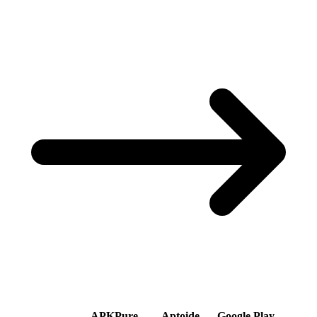
APKPure
Aptoide
Google Play