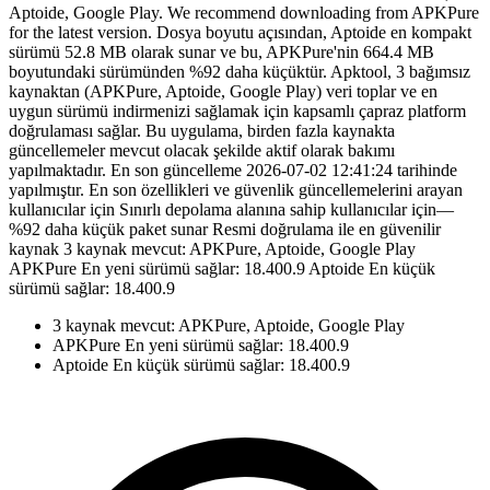
Aptoide, Google Play. We recommend downloading from APKPure
for the latest version. Dosya boyutu açısından, Aptoide en kompakt
sürümü 52.8 MB olarak sunar ve bu, APKPure'nin 664.4 MB
boyutundaki sürümünden %92 daha küçüktür. Apktool, 3 bağımsız
kaynaktan (APKPure, Aptoide, Google Play) veri toplar ve en
uygun sürümü indirmenizi sağlamak için kapsamlı çapraz platform
doğrulaması sağlar. Bu uygulama, birden fazla kaynakta
güncellemeler mevcut olacak şekilde aktif olarak bakımı
yapılmaktadır. En son güncelleme 2026-07-02 12:41:24 tarihinde
yapılmıştır. En son özellikleri ve güvenlik güncellemelerini arayan
kullanıcılar için Sınırlı depolama alanına sahip kullanıcılar için—
%92 daha küçük paket sunar Resmi doğrulama ile en güvenilir
kaynak 3 kaynak mevcut: APKPure, Aptoide, Google Play
APKPure En yeni sürümü sağlar: 18.400.9 Aptoide En küçük
sürümü sağlar: 18.400.9
3 kaynak mevcut: APKPure, Aptoide, Google Play
APKPure En yeni sürümü sağlar: 18.400.9
Aptoide En küçük sürümü sağlar: 18.400.9