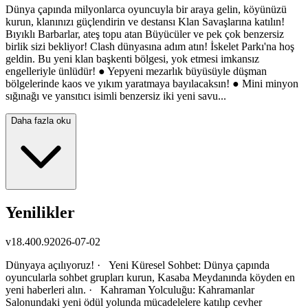
Dünya çapında milyonlarca oyuncuyla bir araya gelin, köyünüzü
kurun, klanınızı güçlendirin ve destansı Klan Savaşlarına katılın!
Bıyıklı Barbarlar, ateş topu atan Büyücüler ve pek çok benzersiz
birlik sizi bekliyor! Clash dünyasına adım atın! İskelet Parkı'na hoş
geldin. Bu yeni klan başkenti bölgesi, yok etmesi imkansız
engelleriyle ünlüdür! ● Yepyeni mezarlık büyüsüyle düşman
bölgelerinde kaos ve yıkım yaratmaya bayılacaksın! ● Mini minyon
sığınağı ve yansıtıcı isimli benzersiz iki yeni savu...
Daha fazla oku
Yenilikler
v
18.400.9
2026-07-02
Dünyaya açılıyoruz! · Yeni Küresel Sohbet: Dünya çapında
oyuncularla sohbet grupları kurun, Kasaba Meydanında köyden en
yeni haberleri alın. · Kahraman Yolculuğu: Kahramanlar
Salonundaki yeni ödül yolunda mücadelelere katılıp cevher