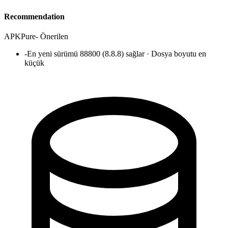
Recommendation
APKPure
-
Önerilen
-
En yeni sürümü 88800 (8.8.8) sağlar · Dosya boyutu en
küçük