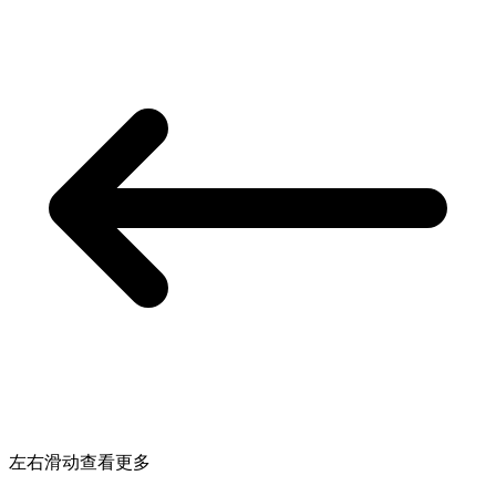
左右滑动查看更多