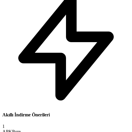
Akıllı İndirme Önerileri
1
APKPure