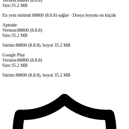
Version:
88800 (8.8.8)
Size:
35.2 MB
En yeni sürümü 88800 (8.8.8) sağlar · Dosya boyutu en küçük
Aptoide
Version:
88800 (8.8.8)
Size:
35.2 MB
Sürüm 88800 (8.8.8), boyut 35.2 MB
Google Play
Version:
88800 (8.8.8)
Size:
35.2 MB
Sürüm 88800 (8.8.8), boyut 35.2 MB