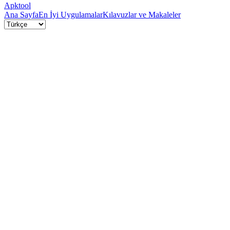
Apktool
Ana Sayfa
En İyi Uygulamalar
Kılavuzlar ve Makaleler