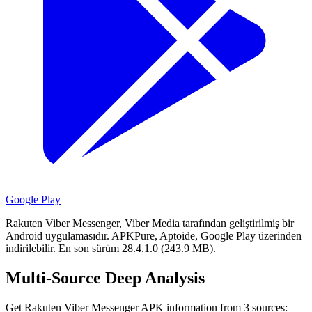
Google Play
Rakuten Viber Messenger, Viber Media tarafından geliştirilmiş bir
Android uygulamasıdır.
APKPure, Aptoide, Google Play üzerinden
indirilebilir.
En son sürüm 28.4.1.0 (243.9 MB).
Multi-Source Deep Analysis
Get Rakuten Viber Messenger APK information from 3 sources: