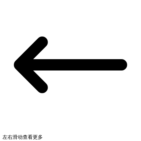
左右滑动查看更多