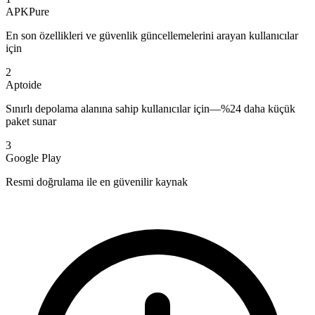
APKPure
En son özellikleri ve güvenlik güncellemelerini arayan kullanıcılar
için
2
Aptoide
Sınırlı depolama alanına sahip kullanıcılar için—%24 daha küçük
paket sunar
3
Google Play
Resmi doğrulama ile en güvenilir kaynak