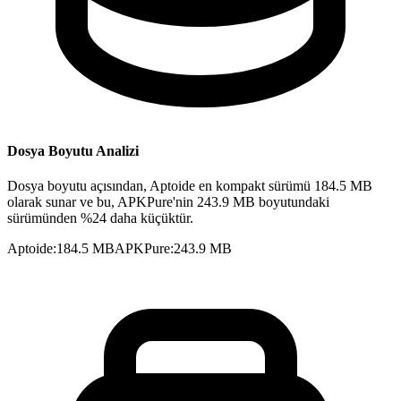
Dosya Boyutu Analizi
Dosya boyutu açısından, Aptoide en kompakt sürümü 184.5 MB
olarak sunar ve bu, APKPure'nin 243.9 MB boyutundaki
sürümünden %24 daha küçüktür.
Aptoide
:
184.5 MB
APKPure
:
243.9 MB