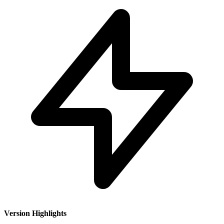
Version Highlights