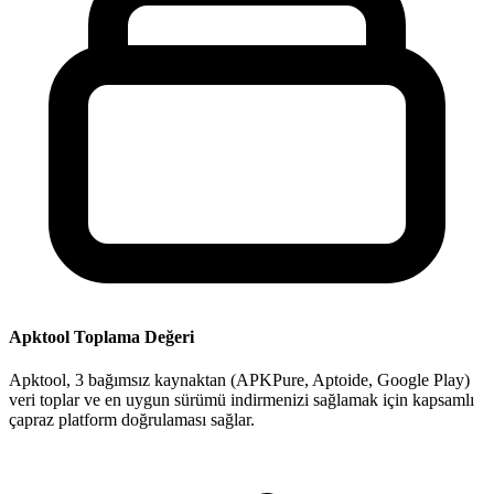
Apktool Toplama Değeri
Apktool, 3 bağımsız kaynaktan (APKPure, Aptoide, Google Play)
veri toplar ve en uygun sürümü indirmenizi sağlamak için kapsamlı
çapraz platform doğrulaması sağlar.