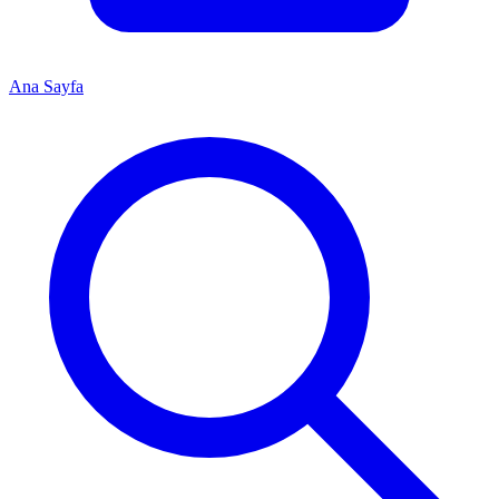
Ana Sayfa