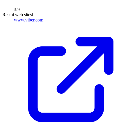
3.9
Resmi web sitesi
www.viber.com