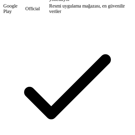
Google
Resmi uygulama mağazası, en güvenilir
Official
Play
veriler