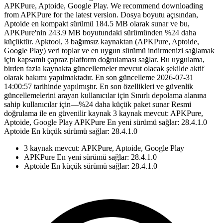
APKPure, Aptoide, Google Play. We recommend downloading
from APKPure for the latest version. Dosya boyutu açısından,
Aptoide en kompakt sürümü 184.5 MB olarak sunar ve bu,
APKPure'nin 243.9 MB boyutundaki sürümünden %24 daha
küçüktür. Apktool, 3 bağımsız kaynaktan (APKPure, Aptoide,
Google Play) veri toplar ve en uygun sürümü indirmenizi sağlamak
için kapsamlı çapraz platform doğrulaması sağlar. Bu uygulama,
birden fazla kaynakta güncellemeler mevcut olacak şekilde aktif
olarak bakımı yapılmaktadır. En son güncelleme 2026-07-31
14:00:57 tarihinde yapılmıştır. En son özellikleri ve güvenlik
güncellemelerini arayan kullanıcılar için Sınırlı depolama alanına
sahip kullanıcılar için—%24 daha küçük paket sunar Resmi
doğrulama ile en güvenilir kaynak 3 kaynak mevcut: APKPure,
Aptoide, Google Play APKPure En yeni sürümü sağlar: 28.4.1.0
Aptoide En küçük sürümü sağlar: 28.4.1.0
3 kaynak mevcut: APKPure, Aptoide, Google Play
APKPure En yeni sürümü sağlar: 28.4.1.0
Aptoide En küçük sürümü sağlar: 28.4.1.0