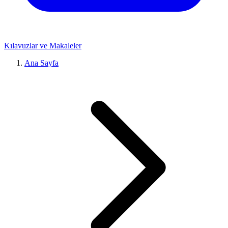
Kılavuzlar ve Makaleler
Ana Sayfa