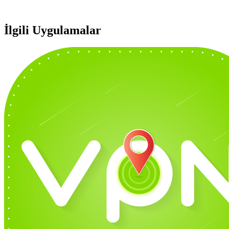
İlgili Uygulamalar