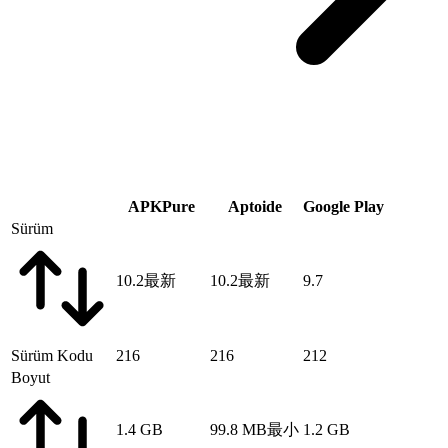
APKPure
Aptoide
Google Play
Sürüm
10.2
最新
10.2
最新
9.7
Sürüm Kodu
216
216
212
Boyut
1.4 GB
99.8 MB
最小
1.2 GB