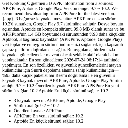
Get Korkunç Öğretmen 3D APK information from 3 sources:
APKPure, Aptoide, Google Play. Version range: 9.7 ~ 10.2. We
recommend downloading from APKPure for the latest version.
{app}, 3 bağımsız kaynakta mevcuttur. APKPure en son sürüm
10.2'ü sunarken, Google Play 9.7 sürümüne sahiptir. Dosya boyutu
açısından, Aptoide en kompakt sürümü 99.8 MB olarak sunar ve bu,
APKPure'nin 1.4 GB boyutundaki sürümünden %93 daha küçüktür.
Apktool, 3 bağımsız kaynaktan (APKPure, Aptoide, Google Play)
veri toplar ve en uygun sürümü indirmenizi sağlamak için kapsamlı
çapraz platform doğrulaması sağlar. Bu uygulama, birden fazla
kaynakta güncellemeler mevcut olacak şekilde aktif olarak bakımı
yapılmaktadır. En son güncelleme 2026-07-24 06:17:14 tarihinde
yapılmıştır. En son özellikleri ve güvenlik güncellemelerini arayan
kullanıcılar için Sınırlı depolama alanına sahip kullanıcılar için—
%93 daha küçük paket sunar Resmi doğrulama ile en güvenilir
kaynak 3 kaynak mevcut: APKPure, Aptoide, Google Play Sürüm
aralığı: 9.7 ~ 10.2 Önerilen kaynak: APKPure APKPure En yeni
sürümü sağlar: 10.2 Aptoide En küçük sürümü sağlar: 10.2
3 kaynak mevcut: APKPure, Aptoide, Google Play
Sürüm aralığı: 9.7 ~ 10.2
Önerilen kaynak: APKPure
APKPure En yeni sürümü sağlar: 10.2
Aptoide En küçük sürümü sağlar: 10.2