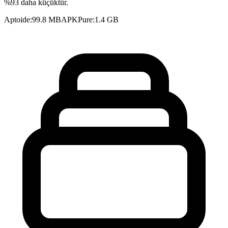
%93 daha küçüktür.
Aptoide
:
99.8 MB
APKPure
:
1.4 GB