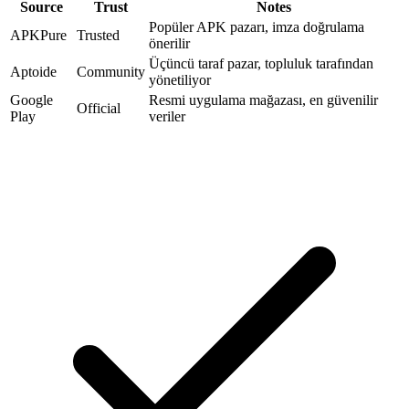
Source
Trust
Notes
Popüler APK pazarı, imza doğrulama
APKPure
Trusted
önerilir
Üçüncü taraf pazar, topluluk tarafından
Aptoide
Community
yönetiliyor
Google
Resmi uygulama mağazası, en güvenilir
Official
Play
veriler