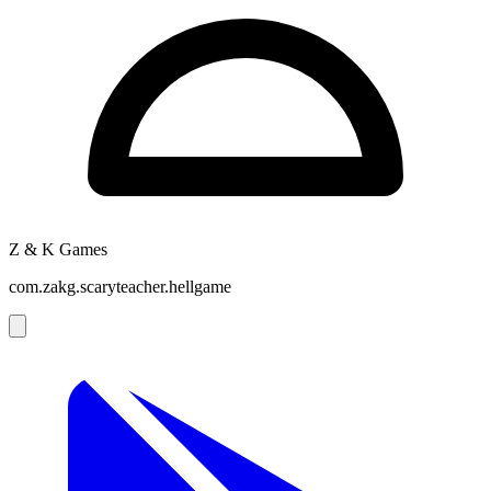
Z & K Games
com.zakg.scaryteacher.hellgame