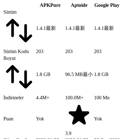
APKPure
Aptoide
Google Play
Sürüm
1.4.1
最新
1.4.1
最新
1.4.1
最新
Sürüm Kodu
203
203
203
Boyut
1.8 GB
96.5 MB
最小
1.8 GB
İndirmeler
4.4M+
100.0M+
100 Mn
Puan
Yok
Yok
3.9