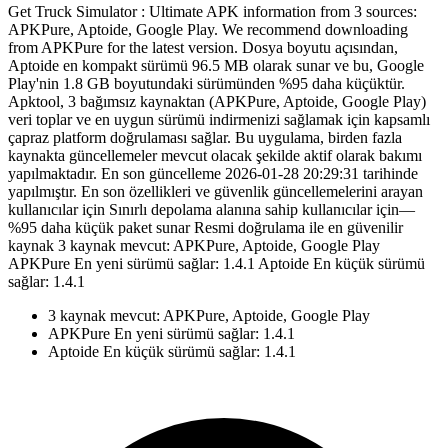
Get Truck Simulator : Ultimate APK information from 3 sources:
APKPure, Aptoide, Google Play. We recommend downloading
from APKPure for the latest version. Dosya boyutu açısından,
Aptoide en kompakt sürümü 96.5 MB olarak sunar ve bu, Google
Play'nin 1.8 GB boyutundaki sürümünden %95 daha küçüktür.
Apktool, 3 bağımsız kaynaktan (APKPure, Aptoide, Google Play)
veri toplar ve en uygun sürümü indirmenizi sağlamak için kapsamlı
çapraz platform doğrulaması sağlar. Bu uygulama, birden fazla
kaynakta güncellemeler mevcut olacak şekilde aktif olarak bakımı
yapılmaktadır. En son güncelleme 2026-01-28 20:29:31 tarihinde
yapılmıştır. En son özellikleri ve güvenlik güncellemelerini arayan
kullanıcılar için Sınırlı depolama alanına sahip kullanıcılar için—
%95 daha küçük paket sunar Resmi doğrulama ile en güvenilir
kaynak 3 kaynak mevcut: APKPure, Aptoide, Google Play
APKPure En yeni sürümü sağlar: 1.4.1 Aptoide En küçük sürümü
sağlar: 1.4.1
3 kaynak mevcut: APKPure, Aptoide, Google Play
APKPure En yeni sürümü sağlar: 1.4.1
Aptoide En küçük sürümü sağlar: 1.4.1