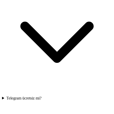
Telegram ücretsiz mi?