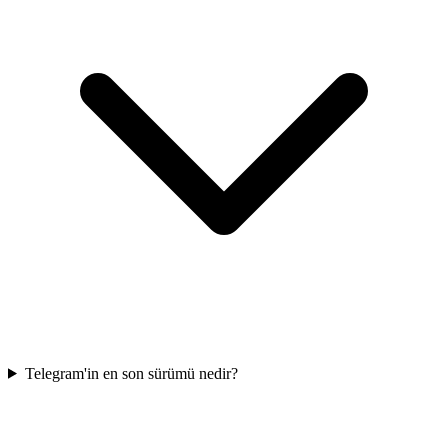
Telegram'in en son sürümü nedir?