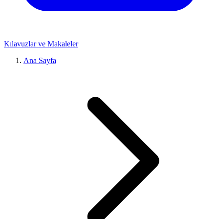
Kılavuzlar ve Makaleler
Ana Sayfa