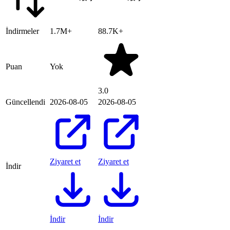
İndirmeler
1.7M+
88.7K+
Puan
Yok
3.0
Güncellendi
2026-08-05
2026-08-05
Ziyaret et
Ziyaret et
İndir
İndir
İndir