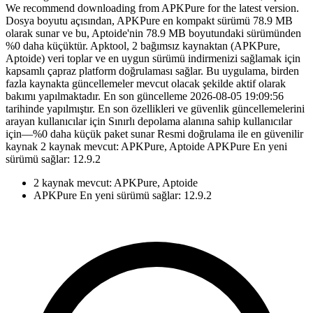
We recommend downloading from APKPure for the latest version.
Dosya boyutu açısından, APKPure en kompakt sürümü 78.9 MB
olarak sunar ve bu, Aptoide'nin 78.9 MB boyutundaki sürümünden
%0 daha küçüktür. Apktool, 2 bağımsız kaynaktan (APKPure,
Aptoide) veri toplar ve en uygun sürümü indirmenizi sağlamak için
kapsamlı çapraz platform doğrulaması sağlar. Bu uygulama, birden
fazla kaynakta güncellemeler mevcut olacak şekilde aktif olarak
bakımı yapılmaktadır. En son güncelleme 2026-08-05 19:09:56
tarihinde yapılmıştır. En son özellikleri ve güvenlik güncellemelerini
arayan kullanıcılar için Sınırlı depolama alanına sahip kullanıcılar
için—%0 daha küçük paket sunar Resmi doğrulama ile en güvenilir
kaynak 2 kaynak mevcut: APKPure, Aptoide APKPure En yeni
sürümü sağlar: 12.9.2
2 kaynak mevcut: APKPure, Aptoide
APKPure En yeni sürümü sağlar: 12.9.2