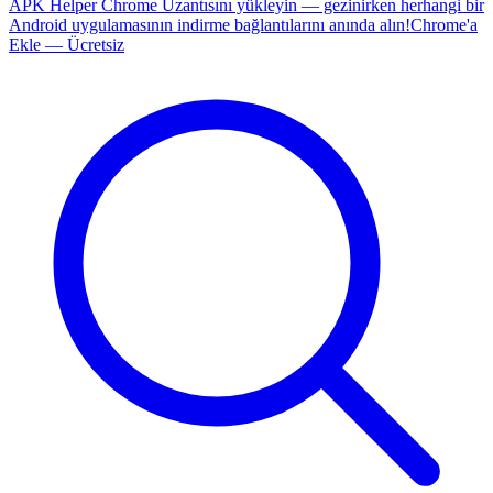
APK Helper Chrome Uzantısını yükleyin — gezinirken herhangi bir
Android uygulamasının indirme bağlantılarını anında alın!
Chrome'a
Ekle — Ücretsiz