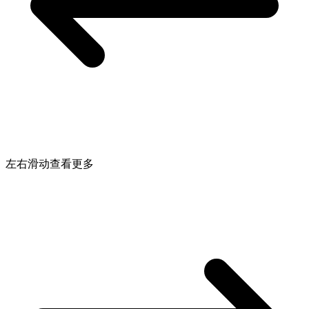
左右滑动查看更多