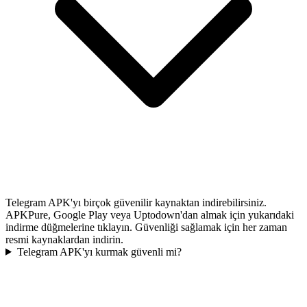
Telegram APK'yı birçok güvenilir kaynaktan indirebilirsiniz.
APKPure, Google Play veya Uptodown'dan almak için yukarıdaki
indirme düğmelerine tıklayın. Güvenliği sağlamak için her zaman
resmi kaynaklardan indirin.
Telegram APK'yı kurmak güvenli mi?