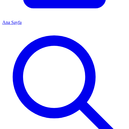
Ana Sayfa