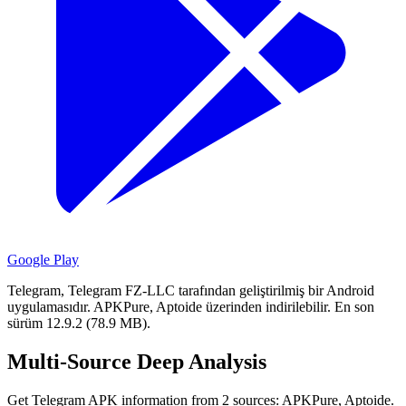
Google Play
Telegram, Telegram FZ-LLC tarafından geliştirilmiş bir Android
uygulamasıdır.
APKPure, Aptoide üzerinden indirilebilir.
En son
sürüm 12.9.2 (78.9 MB).
Multi-Source Deep Analysis
Get Telegram APK information from 2 sources: APKPure, Aptoide.