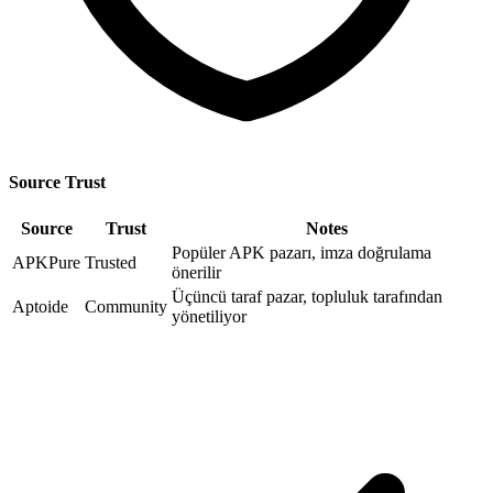
Source Trust
Source
Trust
Notes
Popüler APK pazarı, imza doğrulama
APKPure
Trusted
önerilir
Üçüncü taraf pazar, topluluk tarafından
Aptoide
Community
yönetiliyor