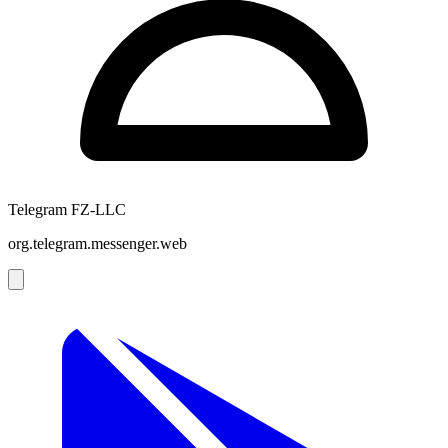
Telegram FZ-LLC
org.telegram.messenger.web