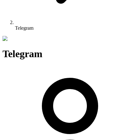
Telegram
Telegram