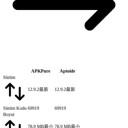
APKPure
Aptoide
Sürüm
12.9.2
最新
12.9.2
最新
Sürüm Kodu
69919
69919
Boyut
78.9 MB
最小
78.9 MB
最小