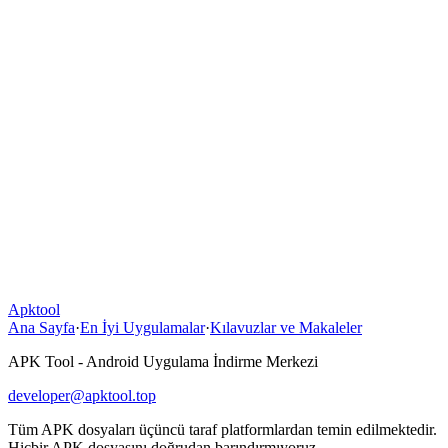
Apktool
Ana Sayfa
·
En İyi Uygulamalar
·
Kılavuzlar ve Makaleler
APK Tool - Android Uygulama İndirme Merkezi
developer@apktool.top
Tüm APK dosyaları üçüncü taraf platformlardan temin edilmektedir.
Hiçbir APK dosyasını doğrudan barındırmıyoruz.