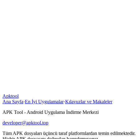
Apktool
Ana Sayfa
·
En İyi Uygulamalar
·
Kılavuzlar ve Makaleler
APK Tool - Android Uygulama İndirme Merkezi
developer@apktool.top
Tüm APK dosyaları üçüncü taraf platformlardan temin edilmektedir.
Hiçbir APK dosyasını doğrudan barındırmıyoruz.