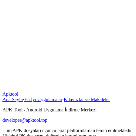
Apktool
Ana Sayfa
·
En İyi Uygulamalar
·
Kılavuzlar ve Makaleler
APK Tool - Android Uygulama İndirme Merkezi
developer@apktool.top
Tüm APK dosyaları üçüncü taraf platformlardan temin edilmektedir.
Hiçbir APK dosyasını doğrudan barındırmıyoruz.