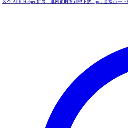
装个 APK Helper 扩展，逛网页时看到想下的 app，直接