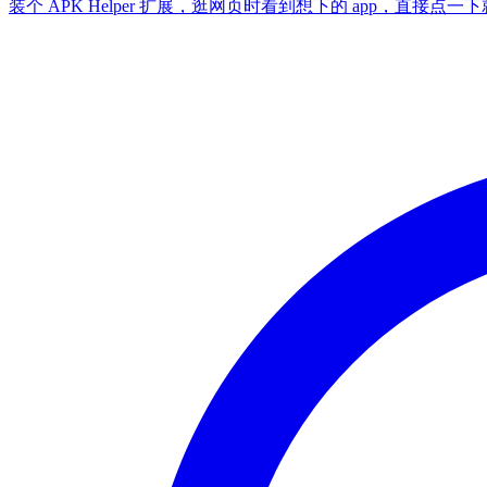
装个 APK Helper 扩展，逛网页时看到想下的 app，直接