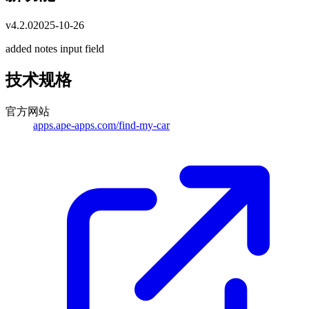
v
4.2.0
2025-10-26
added notes input field
技术规格
官方网站
apps.ape-apps.com/find-my-car