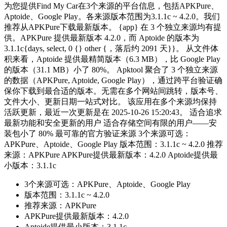
为您提供Find My Car在3个来源的平台信息，包括APKPure、
Aptoide、Google Play。各来源版本范围为3.1.1c ~ 4.2.0。我们
推荐从APKPure下载最新版本。 {app} 在 3 个独立来源均有提
供。APKPure 提供最新版本 4.2.0，而 Aptoide 的版本为
3.1.1c{days, select, 0 {} other {，落后约 2091 天}}。 从文件体
积来看，Aptoide 提供最精简版本（6.3 MB），比 Google Play
的版本（31.1 MB）小了 80%。 Apktool 聚合了 3 个独立来源
的数据（APKPure, Aptoide, Google Play），通过跨平台验证确
保你下载到最合适的版本。无需在多个网站间跳转，版本号、
文件大小、更新日期一站式对比。 该应用在多个来源均保持
活跃更新，最近一次更新是在 2025-10-26 15:20:43。 适合追求
最新功能和安全更新的用户 适合存储空间有限的用户——安
装包小了 80% 最可靠的官方验证来源 3个来源可选：
APKPure、Aptoide、Google Play 版本范围：3.1.1c ~ 4.2.0 推荐
来源：APKPure APKPure提供最新版本：4.2.0 Aptoide提供最
小版本：3.1.1c
3个来源可选：APKPure、Aptoide、Google Play
版本范围：3.1.1c ~ 4.2.0
推荐来源：APKPure
APKPure提供最新版本：4.2.0
Aptoide提供最小版本：3.1.1c