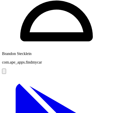
Brandon Stecklein
com.ape_apps.findmycar