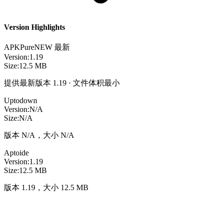
Version Highlights
APKPure
NEW
最新
Version:
1.19
Size:
12.5 MB
提供最新版本 1.19 · 文件体积最小
Uptodown
Version:
N/A
Size:
N/A
版本 N/A，大小 N/A
Aptoide
Version:
1.19
Size:
12.5 MB
版本 1.19，大小 12.5 MB