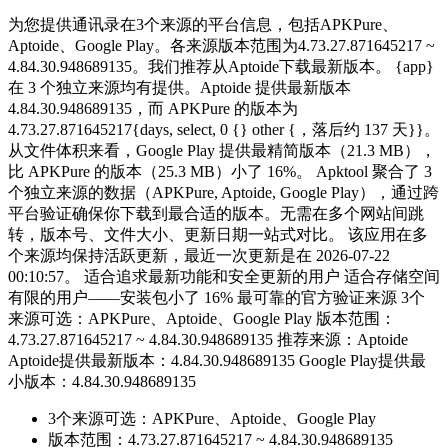
为您提供通讯录在3个来源的平台信息，包括APKPure、
Aptoide、Google Play。各来源版本范围为4.73.27.871645217 ~
4.84.30.948689135。我们推荐从Aptoide下载最新版本。 {app}
在 3 个独立来源均有提供。Aptoide 提供最新版本
4.84.30.948689135，而 APKPure 的版本为
4.73.27.871645217{days, select, 0 {} other {，落后约 137 天}}。
从文件体积来看，Google Play 提供最精简版本（21.3 MB），
比 APKPure 的版本（25.3 MB）小了 16%。 Apktool 聚合了 3
个独立来源的数据（APKPure, Aptoide, Google Play），通过跨
平台验证确保你下载到最合适的版本。无需在多个网站间跳
转，版本号、文件大小、更新日期一站式对比。 该应用在多
个来源均保持活跃更新，最近一次更新是在 2026-07-22
00:10:57。 适合追求最新功能和安全更新的用户 适合存储空间
有限的用户——安装包小了 16% 最可靠的官方验证来源 3个
来源可选：APKPure、Aptoide、Google Play 版本范围：
4.73.27.871645217 ~ 4.84.30.948689135 推荐来源：Aptoide
Aptoide提供最新版本：4.84.30.948689135 Google Play提供最
小版本：4.84.30.948689135
3个来源可选：APKPure、Aptoide、Google Play
版本范围：4.73.27.871645217 ~ 4.84.30.948689135