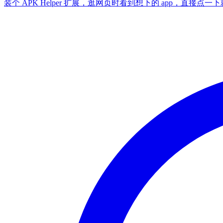
装个 APK Helper 扩展，逛网页时看到想下的 app，直接