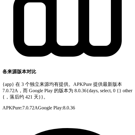
各来源版本对比
{app} 在 3 个独立来源均有提供。APKPure 提供最新版本
7.0.72A，而 Google Play 的版本为 8.0.36{days, select, 0 {} other
{，落后约 421 天}}。
APKPure
:
7.0.72A
Google Play
:
8.0.36