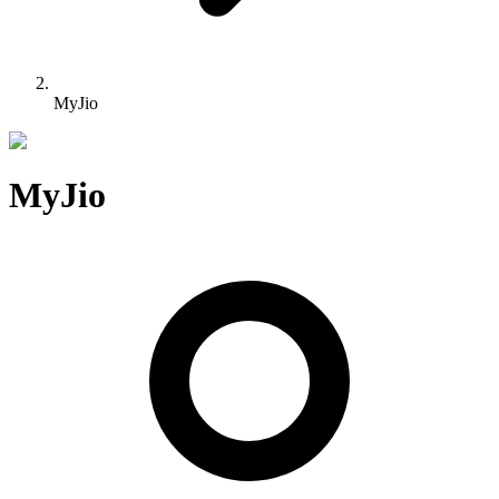
MyJio
MyJio