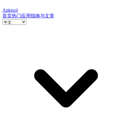
Apktool
首页
热门应用
指南与文章