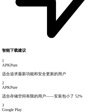
智能下载建议
1
APKPure
适合追求最新功能和安全更新的用户
2
APKPure
适合存储空间有限的用户——安装包小了 52%
3
Google Play