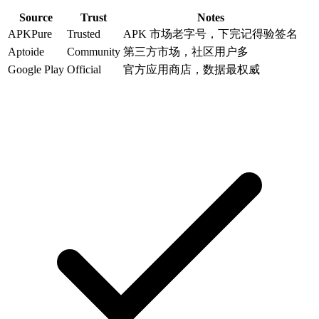
Source
Trust
Notes
APKPure
Trusted
APK 市场老字号，下完记得验签名
Aptoide
Community
第三方市场，社区用户多
Google Play
Official
官方应用商店，数据最权威