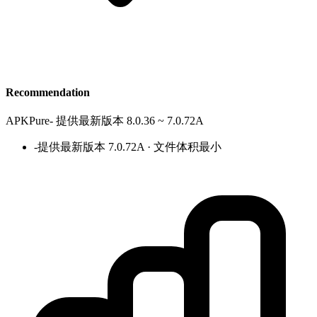
Recommendation
APKPure
-
提供最新版本 8.0.36 ~ 7.0.72A
-
提供最新版本 7.0.72A · 文件体积最小