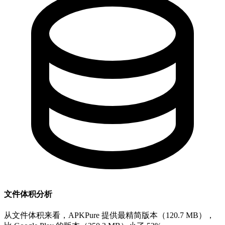
文件体积分析
从文件体积来看，APKPure 提供最精简版本（120.7 MB），