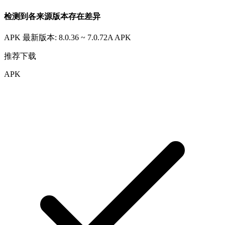
检测到各来源版本存在差异
APK 最新版本: 8.0.36 ~ 7.0.72A
APK
推荐下载
APK