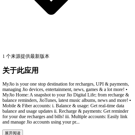
1 个来源提供最新版本
关于此应用
MyJio is your one stop destination for recharges, UPI & payments,
managing Jio devices, entertainment, news, games & a lot more! •
MyJio Home: A snapshot to your Jio Digital Life; from recharge &
balance reminders, JioTunes, latest music albums, news and more! •
Mobile & Fiber accounts: i. Balance & usage: Get real-time data
balance and usage updates ii. Recharge & payments: Get reminder
for your due recharges and bills! iii. Multiple accounts: Easily link
and manage Jio accounts using your pr...
展开阅读