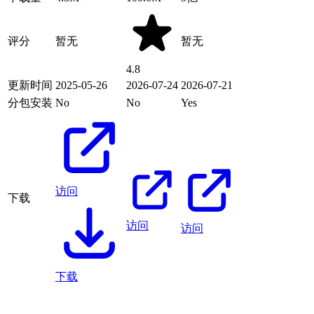
评分
暂无
暂无
4.8
更新时间
2025-05-26
2026-07-24
2026-07-21
分包安装
No
No
Yes
访问
下载
访问
访问
下载