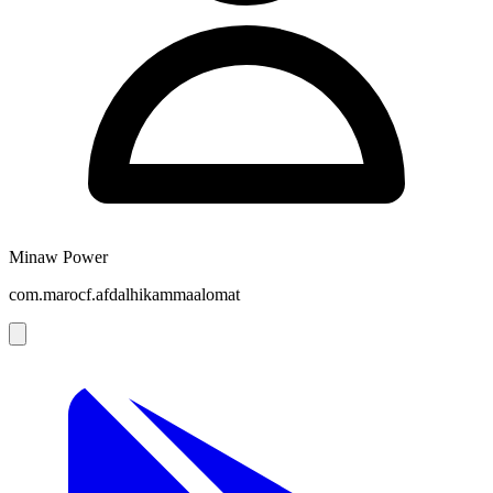
Minaw Power
com.marocf.afdalhikammaalomat