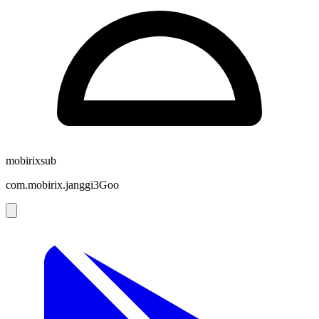
mobirixsub
com.mobirix.janggi3Goo