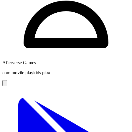
Afterverse Games
com.movile.playkids.pkxd