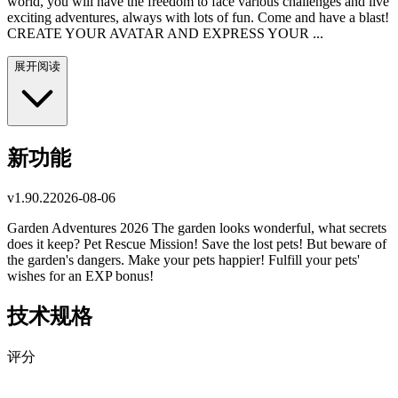
world, you will have the freedom to face various challenges and live
exciting adventures, always with lots of fun. Come and have a blast!
CREATE YOUR AVATAR AND EXPRESS YOUR ...
展开阅读
新功能
v
1.90.2
2026-08-06
Garden Adventures 2026 The garden looks wonderful, what secrets
does it keep? Pet Rescue Mission! Save the lost pets! But beware of
the garden's dangers. Make your pets happier! Fulfill your pets'
wishes for an EXP bonus!
技术规格
评分