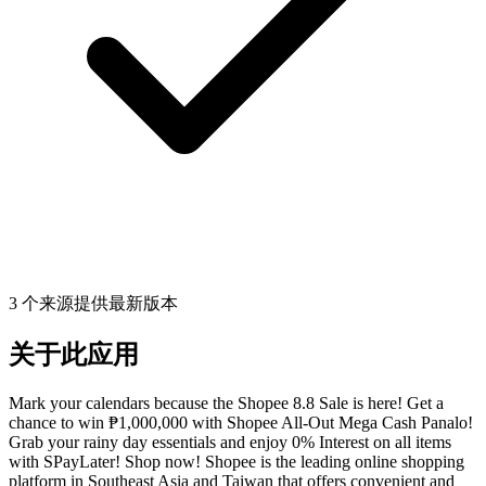
3 个来源提供最新版本
关于此应用
Mark your calendars because the Shopee 8.8 Sale is here! Get a
chance to win ₱1,000,000 with Shopee All-Out Mega Cash Panalo!
Grab your rainy day essentials and enjoy 0% Interest on all items
with SPayLater! Shop now! Shopee is the leading online shopping
platform in Southeast Asia and Taiwan that offers convenient and