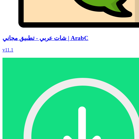
شات عربي - تطبيق مجاني | ArabC
v
11.1