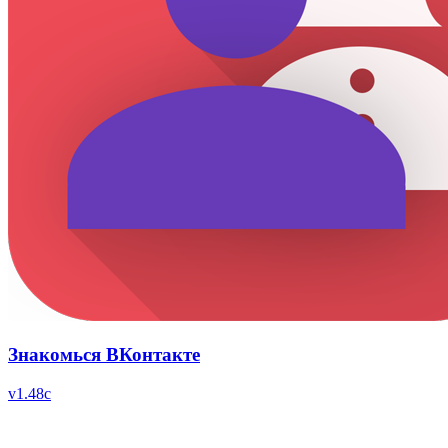
Знакомься ВКонтакте
v
1.48c