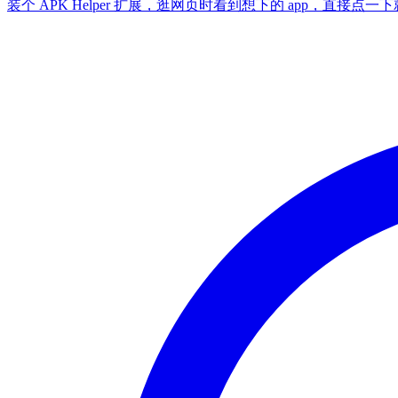
装个 APK Helper 扩展，逛网页时看到想下的 app，直接