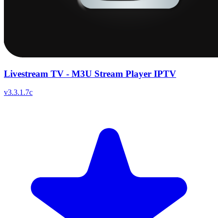
Livestream TV - M3U Stream Player IPTV
v
3.3.1.7c