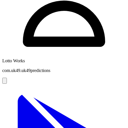
Lotto Works
com.uk49.uk49predictions