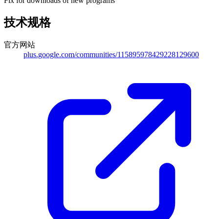
Fix for downloads of new programs
技术规格
官方网站
plus.google.com/communities/115895978429228129600