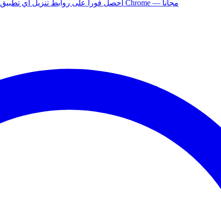
أضف إلى Chrome — مجاناً
ثبّت إضافة APK Helper لـ Chrome — احصل فوراً على روابط تنزيل