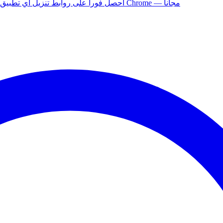
أضف إلى Chrome — مجاناً
ثبّت إضافة APK Helper لـ Chrome — احصل فوراً على روابط تنزيل