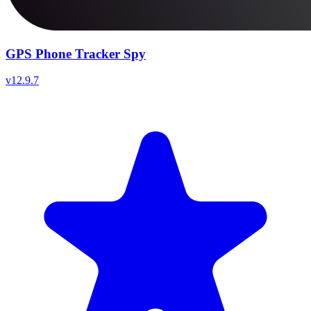
GPS Phone Tracker Spy
v
12.9.7