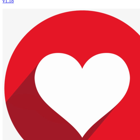
v
1.18