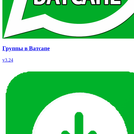
Группы в Ватсапе
v
3.24