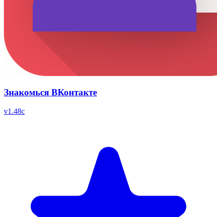
Знакомься ВКонтакте
v
1.48c