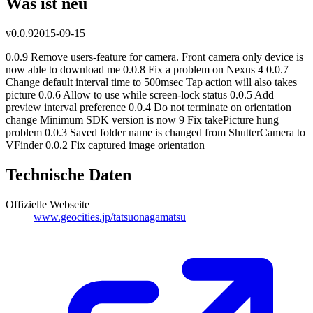
Was ist neu
v
0.0.9
2015-09-15
0.0.9 Remove users-feature for camera. Front camera only device is
now able to download me 0.0.8 Fix a problem on Nexus 4 0.0.7
Change default interval time to 500msec Tap action will also takes
picture 0.0.6 Allow to use while screen-lock status 0.0.5 Add
preview interval preference 0.0.4 Do not terminate on orientation
change Minimum SDK version is now 9 Fix takePicture hung
problem 0.0.3 Saved folder name is changed from ShutterCamera to
VFinder 0.0.2 Fix captured image orientation
Technische Daten
Offizielle Webseite
www.geocities.jp/tatsuonagamatsu