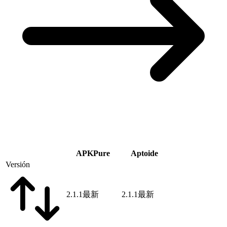
APKPure
Aptoide
Versión
2.1.1
最新
2.1.1
最新