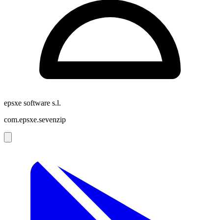
epsxe software s.l.
com.epsxe.sevenzip