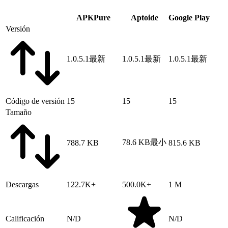
APKPure
Aptoide
Google Play
Versión
1.0.5.1
最新
1.0.5.1
最新
1.0.5.1
最新
Código de versión
15
15
15
Tamaño
78.6 KB
最小
788.7 KB
815.6 KB
Descargas
122.7K+
500.0K+
1 M
Calificación
N/D
N/D