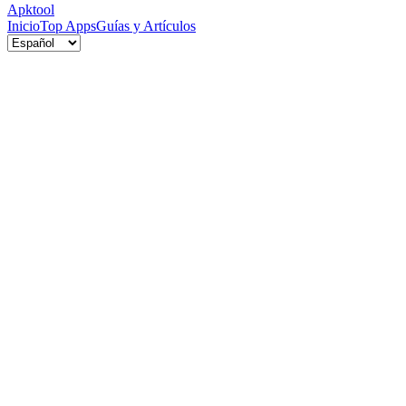
Apktool
Inicio
Top Apps
Guías y Artículos