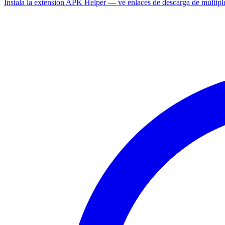
Instala la extensión APK Helper — ve enlaces de descarga de múltipl