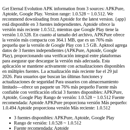
Get Eternal Evolution APK information from 3 sources: APKPure,
Aptoide, Google Play. Version range: 1.0.528 ~ 1.0.512. We
recommend downloading from Aptoide for the latest version. {app}
está disponible en 3 fuentes independientes. Aptoide ofrece la
versión más reciente 1.0.512, mientras que Google Play tiene la
versión 1.0.528. En cuanto al tamaño del archivo, APKPure ofrece
la versión más compacta con 364.1 MB, que es un 76% más
pequeña que la versión de Google Play con 1.5 GB. Apktool agrega
datos de 3 fuentes independientes (APKPure, Aptoide, Google
Play), proporcionando una verificación integral entre plataformas
para asegurar que descargue la versión más adecuada. Esta
aplicación se mantiene activamente con actualizaciones disponibles
en múltiples fuentes. La actualización más reciente fue el 29 jul
2026. Para usuarios que buscan las últimas funciones y
actualizaciones de seguridad Para usuarios con almacenamiento
limitado—ofrece un paquete un 76% más pequeño Fuente más
confiable con verificación oficial 3 fuentes disponibles: APKPure,
Aptoide, Google Play Rango de versión: 1.0.528 ~ 1.0.512 Fuente
recomendada: Aptoide APKPure proporciona versión Más pequeño:
1.0.494 Aptoide proporciona versión Más reciente: 1.0.512
3 fuentes disponibles: APKPure, Aptoide, Google Play
Rango de versión: 1.0.528 ~ 1.0.512
Fuente recomendada: Aptoide